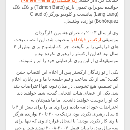
حمایت کرده از جمله:
رنه فلمینگ (Renée Fleming)
خواننده سوپرانو، تیمون بارتو (Tzimon Barto) و لانگ لانگ
(Lang Lang) پیانیست و کلودیو بورگز (Claudio
Bohórquez) نوازنده ویلنسل.
وی از سال ۲۰۰۳ به عنوان هفتمین کارگردان
موسیقی
ارکستر فیلادلفیا
منصوب شد، این انتصاب بحث
های فراوانی را برانگیخت، چرا که ایشنباخ برای بیش از ۴
سال بود که این ارکستر را رهبری نکرده بود و
موسیقیدانان از این روی نارضایتی خود را ابراز نمودند.
یکی از نوازندگان ارکستر پس از اعلام این انتصاب چنین
گفت: “بعد از یک ساعت و نیم جلسه با ما و در پایان، اعلام
این تصمیم، هیچ تشویقی در میان نبود، تنها اعتراضات بلند
شد. یکی از اعضای هیات انتخابی گفت، شما خواهید دید
که او را دوست خواهید داشت. اما ما همچنان به
اعتراضات خود ادامه دادیم زیرا وی ما را برای بیش از ۴ یا
۵ سال رهبری نکرده بود، نزدیک به ۲۰ تا ۳۰ نوازنده هرگز
با وی کار نکرده بودند.” با اینحال قرارداد وی که تنها برای
سه سال بود، تا پایان فصل ۲۰۰۷-۲۰۰۸ تمدید شد. برخی