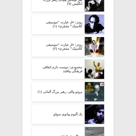
انگلیس (۷)
رودز: «از عبارت “موسیقی
کلاسیک” متنفرم» (۱)
رودز: «از عبارت “موسیقی
کلاسیک” متنفرم» (۲)
محمودی: دوست دارم اتفاقی
فرهنگی بیافتند
برونو والتر، رهبر بزرگ آلمانی (۱)
یک آلبوم پیانوی سولو