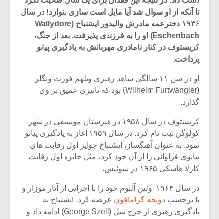
دست داد. در نتیجه این فقدان برای یک سال صحبت نکرد
تا آنکه از او سوال شد آیا مایل است سازی بنوازد! در سال
۱۹۴۶ دخترعمه مادرش والیدور ایشنباخ (Wallydore
Eschenbach) او را به فرزندی پذیرفت. بعد از جنگ،
کریستوف در کنار نامادری مهربانش به یادگیری پیانو
پرداخت.
او در سن ۱۱ سالگی شاهد رهبری ویلهم فورت ونگلر
(Wilhelm Furtwängler) بود که تاثیری عمیق بر وی
گذارد.
کریستوف در سال ۱۹۵۸ در هنرستان موسیقی در شهر
کولوگن ثبت نام کرد. در سال ۱۹۵۹ آغاز به یادگیری پیانو
نمود. به عنوان آهنگساز، ایشنباخ جوایز اول رقابت های
میکلوش روژا
موریس ژار
پیانوی فراوانی را از آن خود کرد، مثل جایزه اول رقابت
کارلا هاسکی ۱۹۶۵ در سوئیس.
در سال ۱۹۶۴ اولین آلبوم خود را با اجرایی از آثار موزار و
با برچسب
دویچه گرامافون
عرضه کرد. ایشنباخ به
یادداشتی بر موسیقی
دوره آموزش
متن فیلم «متری
موسیقی بر
یادگیری رهبری از جرج سل (George Szell) ادامه داد و