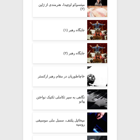
میتسوکو اوچیدا، هنرمندی از ژاپن
(۲)
جایگاه رهبر (۱)
جایگاه رهبر (۲)
خاچاطوریان در مقام رهبر ارکستر
نگاهی به سیر تکاملی تکنیک نواختن
پیانو
میخائیل پلتنف، سمبل ملی موسیقی
روسیه