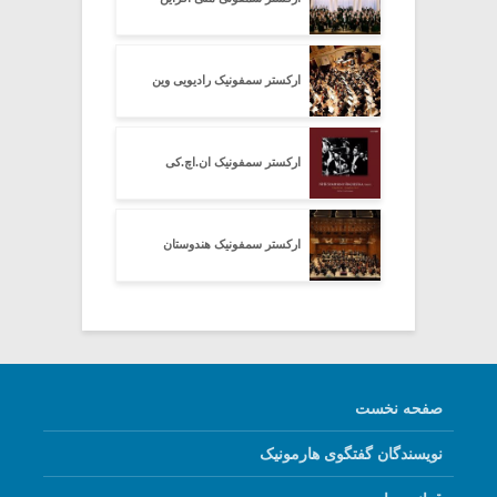
ارکستر سمفونیک رادیویی وین
ارکستر سمفونیک ان.اچ.کی
ارکستر سمفونیک هندوستان
صفحه نخست
نویسندگان گفتگوی هارمونیک