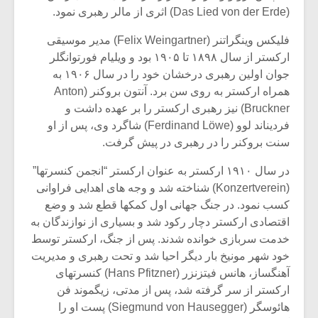
(Das Lied von der Erde) اثری از مالر رهبری نمود.
فلیکس وینگراتنر (Felix Weingartner) مدیر موسیقی
ارکستر از سال ۱۸۹۸ تا ۱۹۰۵ بود و ویلیام فورتوانگلر
جوان اولین رهبری درخشان خود را در سال ۱۹۰۶ به
همراه ارکستر به روی سن برد. آنتون بروکنر (Anton
Bruckner) نیز رهبری ارکستر را بر عهده داشت و
فردیناند لوو (Ferdinand Löwe) شاگرد وی، پس از او
سنت بروکنر را در رهبری در پیش گرفت.
در سال ۱۹۱۰ ارکستر به عنوان ارکستر “انجمن کنسرتها”
(Konzertverein) شناخته شد و وجه های اهدایی فراوانی
کسب نمود. در جنگ جهانی اول کمکها قطع شد و وضع
میکلوش روژا
موریس ژار
اقتصادی ارکستر دچار رکود شد و بسیاری از نوازندگان به
خدمت سربازی خوانده شدند. پس از جنگ، ارکستر توسط
خود شهر مونیخ بار دیگر احیا شد و تحت رهبری و مدیریت
آهنگساز، هانس فیتزنزر (Hans Pfitzner) کنسرتهای
ارکستر از سر گرفته شد، پس از مدتی، زیگموند فن
یادداشتی بر موسیقی
دوره آموزش
متن فیلم «متری
موسیقی بر
هائوسگر (Siegmund von Hausegger) پست او را