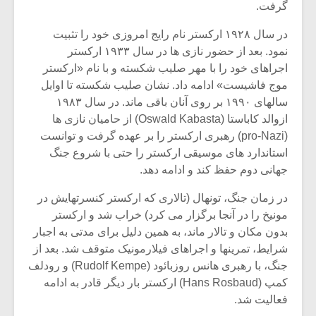
شیش و نیم»
موسیقی فی
گرفت.
برگزار می 
در سال ۱۹۲۸ ارکستر نام رایج امروزی خود را تثبیت
اگر نمی توانی
سکانسی به 
نمود. بعد از حضور نازی ها در سال ۱۹۳۳ ارکستر
مشهورترین باشی،
موسیقی فیلم 
اجراهای خود را با مهر صلیب شکسته و با نام «ارکستر
بدنام ترین باش
موج فاشیست» ادامه داد. نشان صلیب شکسته تا اوایل
سالهای ۱۹۹۰ بر روی آنان باقی ماند. در سال ۱۹۸۳
ازوالد کاباستا (Oswald Kabasta) از حامیان نازی ها
(pro-Nazi) رهبری ارکستر را بر عهده گرفت و توانست
استاندارد های موسیقی ارکستر را حتی با شروع جنگ
جهانی دوم حفظ کند و ادامه دهد.
در زمان جنگ، تونهال (تالاری که ارکستر کنسرتهایش در
مونیخ را در آنجا برگزار می کرد) خراب شد و ارکستر
بدون مکان و تالار ماند، به همین دلیل برای مدتی به اجبار
شرایط، تمرینها و اجراهای فیلارمونیک متوقف شد. بعد از
جنگ، با رهبری هانس روزبائود (Rudolf Kempe) و رودلف
کمپ (Hans Rosbaud) ارکستر بار دیگر قادر به ادامه
فعالیت شد.