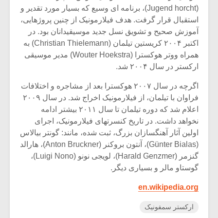
(Jugend horcht)، برنامه ای وسیع که بسیار مورد تقدیر و
استقبال قرار گرفت. هدف فیلارمونیک از چنین پروژهایی،
آموزش صحیح و تشویق نسل جدید موسیقیدانان بود. در
اکتبر ۲۰۰۴ کریستین تیلمان (Christian Thielemann) به
همراه ووتر هوکسترا (Wouter Hoekstra) مدیر موسیقی
ارکستر در سال ۲۰۰۴ شد.
اگرچه در سال ۲۰۰۷ هوکسترا بعد از مشاجره و اختلافات
فراوان با تیلمان، از فیلارمونیک اخراج شد. در سال ۲۰۰۹
اعلام شد که دوره تیلمان تا سال ۲۰۱۱ بیشتر ادامه
نخواهد داشت. در تاریخ کنسرتهای فیلارمونیک، اجرای
اولین آثار آهنگسازان بزرگ، ثبت شده، مانند: گونتر بیالاس
(Günter Bialas)، آنتون بروکنر (Anton Bruckner)، هارالد
گنزمر (Harald Genzmer)، لویجی نونو (Luigi Nono)،
گوستاو مالر و بسیاری دیگر.
en.wikipedia.org
ارکستر سمفونیک