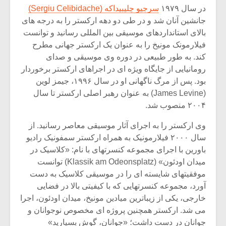
در سال ۱۹۷۹
سرجیو چلیبیداکه (Sergiu Celibidache)
جانشین آنان شد و در طی دو دهه ارکستر را به درجه های
بالای استانداردهای موسیقی بین المللی رسانید و توانست
فیلارمونک مونیخ را به عنوان یک ارکستر جهانی مطرح
کند. به طور طبیعی در دوره وی موسیقی و صدای
رومانیایی از جایگاه ویژه ای در اجراهای ارکستر برخوردار
بود. پس از مرگ ناگهانی او در سال ۱۹۹۶، جیمز لوین
(James Levine) به عنوان رهبر اصلی ارکستر تا سال
۲۰۰۴ منصوب شد.
وی ارکستر را به اجرای آثار موسیقی معاصر رسانید. از
سال ۲۰۰۰ فیلارمونیک به همراه ارکستر سمفونیک رادیو
باورین با اجرای مجموعه کنسرتهای با نام: «کلاسیک در
میدان اودئون» (Klassik am Odeonsplatz) توانست
موفقیتهای شایسته ای را در موسیقی کلاسیک به دست
آورد، مجموعه کنسرتهایی که با کیفیتی بالا در فضایی
خارجی، یکی از زیباترین میادین مونیخ، میدان اودئون، اجرا
می شد. ارکستر همچنین پروژه ای مخصوص نوجوانان و
جوانان در دست داشت؛ «جوانان، گوش بسپارید»