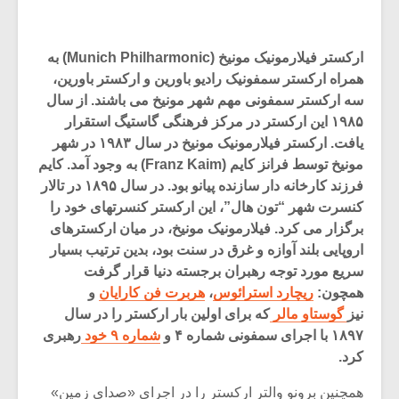
ارکستر فیلارمونیک مونیخ (Munich Philharmonic) به
همراه ارکستر سمفونیک رادیو باورین و ارکستر باورین،
سه ارکستر سمفونی مهم شهر مونیخ می باشند. از سال
۱۹۸۵ این ارکستر در مرکز فرهنگی گاستیگ استقرار
یافت. ارکستر فیلارمونیک مونیخ در سال ۱۹۸۳ در شهر
مونیخ توسط فرانز کایم (Franz Kaim) به وجود آمد. کایم
فرزند کارخانه دار سازنده پیانو بود. در سال ۱۸۹۵ در تالار
کنسرت شهر “تون هال”، این ارکستر کنسرتهای خود را
برگزار می کرد. فیلارمونیک مونیخ، در میان ارکسترهای
اروپایی بلند آوازه و غرق در سنت بود، بدین ترتیب بسیار
سریع مورد توجه رهبران برجسته دنیا قرار گرفت
همچون:
ریچارد استرائوس
،
هربرت فن کارایان
و
نیز
گوستاو مالر
که برای اولین بار ارکستر را در سال
۱۸۹۷ با اجرای سمفونی شماره ۴ و
شماره ۹ خود
رهبری
کرد.
همچنین برونو والتر ارکستر را در اجرای «صدای زمین»