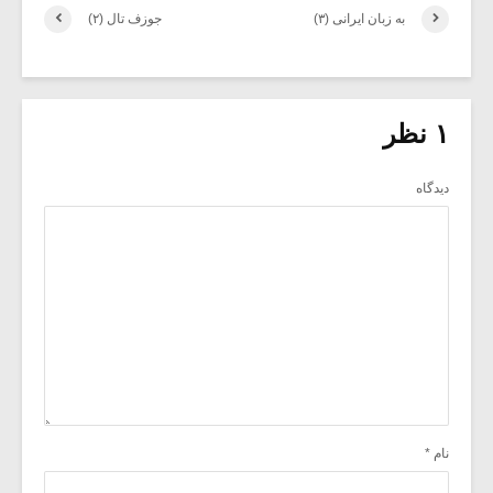
به زبان ایرانی (۳)
جوزف تال (۲)
۱ نظر
دیدگاه
نام
*