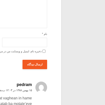
نام
*
ذخیره نام، ایمیل و وبسایت من در مر
pedram
۱۵ بهمن ۱۳۸۸ در ۱۲:۰۳ ب٫ظ
hat vaghean in hame
atab ba motale’eye