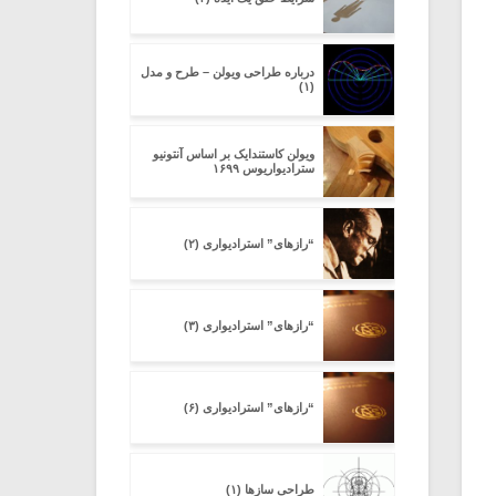
درباره طراحی ویولن – طرح و مدل
(۱)
ویولن کاستندایک بر اساس آنتونیو
سترادیواریوس ۱۶۹۹
“رازهای” استرادیواری (۲)
“رازهای” استرادیواری (۳)
“رازهای” استرادیواری (۶)
طراحی سازها (۱)