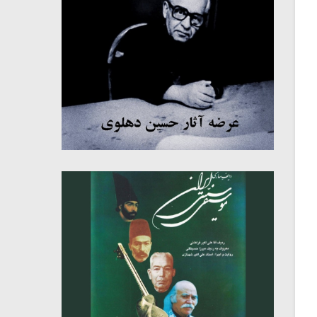
میکلوش روژا
موریس ژار