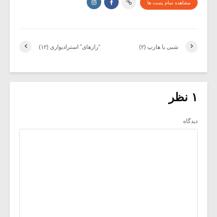
مشاهده تمام پست ها
شبی با هارپ (۲)
“رازهای” استرادیواری (۱۲)
۱ نظر
دیدگاه