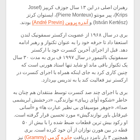
رهبران اصلی در این ۱۳ سال جوزف کریپز (Josef
Krips)، پیر مونتو (Pierre Monteux)، ایستوان کرتز
(István Kertész) و
آندره پِروین (André Previn)
بودند.
بری در سال ۱۹۶۸ از عضویت ارکستر سمفونیک لندن
استعفا داد تا حرفه خود را به عنوان تکنواز و رهبر ادامه
دهد. قبل از اجرای آخرین کنسرت خود با ارکستر
سمفونیک بالتیمور در سال ۱۹۹۷ ف بری به مدت ۳۰ سال
یک تکنواز باقی ماند او شاید تنها استاد هورنی است که
چنین کاری کرد به جای اینکه همراه با اجرای کنسرت در
ارکستر نیز فعالیت کند یا به تدریس بپردازد.
بری با اجرای چند صد کنسرت توسط منتقدان هم چنان به
خاطر «شکوه آوای زیبای» نوازندگی، «درخشش ابریشمی
صدا»، «جوهر موسیقای بی نظیر عبارت ها» و «آسانی
غیرقابل باور نوازندگیش» مورد تحسین قرار گرفته است.
او رکود بیش ترین قطعات ضبط شده را با بیش از ۵۰
قطه در بین هورن نوازان از آن خود کرده است. بری
همچنین ۳ بار نامزد دریافت
جایزه گِرَمی (Grammy)
نیز