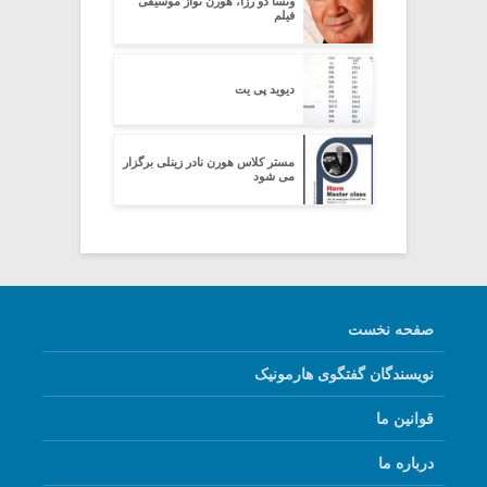
ونسا دو رزا، هورن نواز موسیقی
فیلم
دیوید پی یت
مستر کلاس هورن نادر زینلی برگزار
می شود
صفحه نخست
نویسندگان گفتگوی هارمونیک
قوانین ما
درباره ما