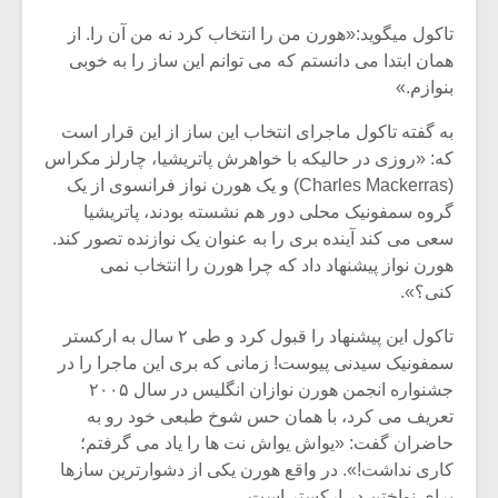
تاکول میگوید:«هورن من را انتخاب کرد نه من آن را. از
همان ابتدا می دانستم که می توانم این ساز را به خوبی
بنوازم.»
به گفته تاکول ماجرای انتخاب این ساز از این قرار است
که: «روزی در حالیکه با خواهرش پاتریشیا، چارلز مکراس
(Charles Mackerras) و یک هورن نواز فرانسوی از یک
گروه سمفونیک محلی دور هم نشسته بودند، پاتریشیا
سعی می کند آینده بری را به عنوان یک نوازنده تصور کند.
هورن نواز پیشنهاد داد که چرا هورن را انتخاب نمی
کنی؟».
تاکول این پیشنهاد را قبول کرد و طی ۲ سال به ارکستر
میکلوش روژا
موریس ژار
سمفونیک سیدنی پیوست! زمانی که بری این ماجرا را در
جشنواره انجمن هورن نوازان انگلیس در سال ۲۰۰۵
تعریف می کرد، با همان حس شوخ طبعی خود رو به
حاضران گفت: «یواش یواش نت ها را یاد می گرفتم؛
یادداشتی بر موسیقی
دوره آموزش
کاری نداشت!». در واقع هورن یکی از دشوارترین سازها
متن فیلم «متری
موسیقی بر
برای نواختن در ارکستر است.