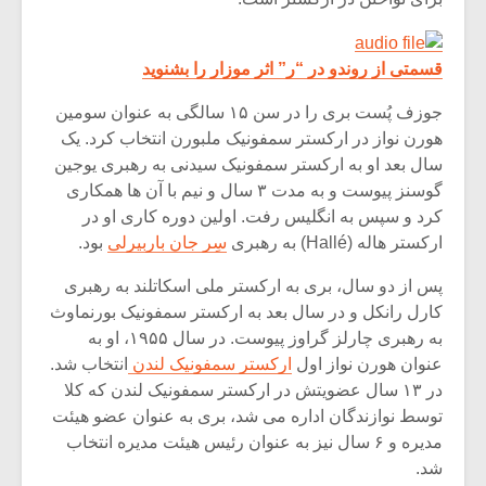
شیش و نیم»
موسیقی فی
برگزار می 
اگر نمی توانی
سکانسی به 
قسمتی از روندو در “ر” اثر موزار را بشنوید
مشهورترین باشی،
موسیقی فیلم 
بدنام ترین باش
جوزف پُست بری را در سن ۱۵ سالگی به عنوان سومین
هورن نواز در ارکستر سمفونیک ملبورن انتخاب کرد. یک
سال بعد او به ارکستر سمفونیک سیدنی به رهبری یوجین
گوسنز پیوست و به مدت ۳ سال و نیم با آن ها همکاری
کرد و سپس به انگلیس رفت. اولین دوره کاری او در
ارکستر هاله (Hallé) به رهبری
سِر جان باربیرلی
بود.
پس از دو سال، بری به ارکستر ملی اسکاتلند به رهبری
کارل رانکل و در سال بعد به ارکستر سمفونیک بورنماوث
به رهبری چارلز گراوز پیوست. در سال ۱۹۵۵، او به
عنوان هورن نواز اول
ارکستر سمفونیک لندن
انتخاب شد.
در ۱۳ سال عضویتش در ارکستر سمفونیک لندن که کلا
توسط نوازندگان اداره می شد، بری به عنوان عضو هیئت
مدیره و ۶ سال نیز به عنوان رئیس هیئت مدیره انتخاب
شد.