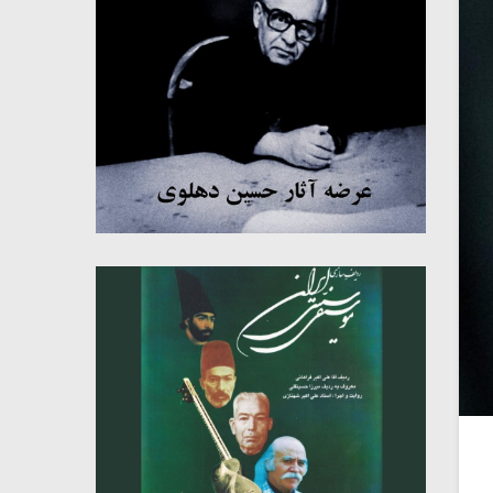
میکلوش روژا
موریس ژار