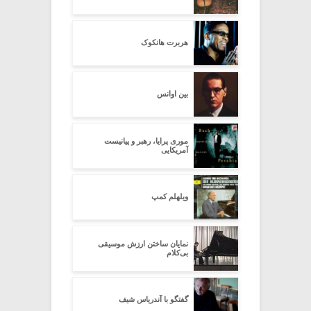
هربرت هانکوک
بین اوانس
موری پرایا، رهبر و پیانیست
آمریکایی
ویلهلم کمپ
نمایان ساختن ارزش موسیقی
بی‌کلام
گفتگو با آندریاس شیف