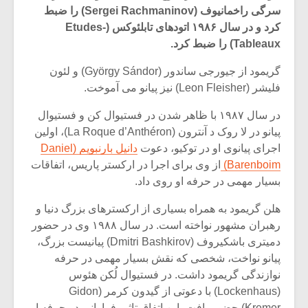
سرگی راخمانیوف (Sergei Rachmaninov) را ضبط
کرد و در سال ۱۹۸۶ اتودهای تابلئوکس (Etudes-
Tableaux) را ضبط کرد.
گریمود از جیورجی ساندور (György Sándor) و لئون
فلیشر (Leon Fleisher) نیز پیانو می آموخت.
در سال ۱۹۸۷ با ظاهر شدن در فستیوال کن و فستیوال
پیانو در لا روک د آنترون (La Roque d’Anthéron)، اولین
اجرای پیانوی او در توکیو، دعوت
دانیل بارنبویم (Daniel
Barenboim)
از وی برای اجرا در ارکستر پاریس، اتفاقات
بسیار مهمی در حرفه او روی داد.
هلن گریمود به همراه بسیاری از ارکسترهای بزرگ دنیا و
میکلوش روژا
موریس ژار
رهبران مشهور نواخته است. در سال ۱۹۸۸ وی در حضور
دمیتری باشکیروف (Dmitri Bashkirov) پیانیست بزرگ،
پیانو نواخت، شخصی که نقش بسیار مهمی در حرفه
نوازندگی گریمود داشت. در فستیوال لُکن هئوس
یادداشتی بر موسیقی
دوره آموزش
(Lockenhaus) با دعوتی از گیدون کرمر (Gidon
متن فیلم «متری
موسیقی بر
Kremer) حضور یافت، این اتفاق تاثیر فراوانی در حرفه او