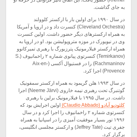
شیش و نیم»
موسیقی فی
برگزار می 
به جای گذاشت.
اگر نمی توانی
سکانسی به 
در سال ۱۹۹۰ برای اولین بار با ارکستر کلوولند
مشهورترین باشی،
موسیقی فیلم 
(Cleveland Orchestra) کنسرت داد و در اروپا و آمریکا
بدنام ترین باش
به همراه ارکسترهای دیگر حضور داشت. اولین کنسرت
وی در نیویورک در موزه متروپولیشن بود. او در اروپا به
همراه ارکستر فیلارمونیک پترزبورگ با رهبری تمیرکانوو
(Temirkanov) کنسرتوی پیانوی شماره ۲ راخمانیوف (S.
Rachmaninov) را در فستیوال آکسی (Aix-en-
Provence) اجرا کرد.
در سال ۱۹۹۳ هلن گریمود به همراه ارکستر سمفونیک
گوتنبرگ تحت رهبری نیمه خاروی (Neeme Järvi) اجرا
داشت. در سال ۱۹۹۵ با فیلارمونیک برلین با رهبری
کلئودیو آبادو (Claudio Abbado)
اولین اجرایش بود که
کنسرتوی شماره ۲ راخمانیوف را اجرا کرد و در سال
۱۹۹۶ تور بسیار موفقیت آمیزی را در اسپانیا به همراه
جفری تیت (Jeffrey Tate) و ارکستر مجلسی انگلیسی،
برگزار کرد.