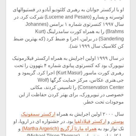
او با ارکستر جوانان به رهبری کلئودیو آبادو در فستیوالهای
لوسرنه و پسارو (Lucerne and Pesaro) شرکت کرد. در
سال ۱۹۹۷ کنسرتوی شماره ۱ برامس (Johannes
Brahms) را به همراه کورت سامدرلینگ (Kurt
Sanderling) در برلین، اجرا و ضبط کرد (که بهترین ضبط
کن کلاسیک سال ۱۹۹۹ شد).
در سال ۱۹۹۹ اولین اجرایش به همراه ارکستر فیلارمونیک
نیویورک بود که کنسرتوی پیانوی شماره ۴ بتهوون را تحت
رهبری کورت ماسور (Kurt Masur) اجرا کرد. گریمود و
جی.هنری عکاس، مرکز حمایت گرگها (Wolf
Conservation Center) را تاسیس کردند، مکانی
خصوصی در نیویرورک، برای بهتر کردن حفاظت از این
موجودات تحت خطر.
سال ۲۰۰۰ اولین اجرایش به همراه
ارکستر سمفونیک
بوستن
و
ارکستر فیلادلفیا
بود. در جشنواره ای در اروپا، او
تک نواز بود به
همراه مارتا آرگریچ (Martha Argerich)
و
مایکل تیلسون توماس (Michael Tilson Thomas) و