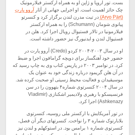
بست. تور اروپا و ژاپن او به همراه ارکستر فیلارمونیک
چک حائز اهمیت است. او اجرایی جهانی از آثار
آروو پارت
(Arvo Pärt)
در تیت مدرن لندن برگزار کرد و کنسرتو
پیانوی شومان (Schumann) را به همراه ارکستر
فیلارمونیا در تالار فستیوال رویال اجرا کرد. هلن در
فستیوال لندن و ایدنیورگ نیز حضور داشته است.
او در سال ۲۰۰۳-۲۰۰۴ کردو (Credo) آروو پارت در
حضور خود آهنگساز برای دویچه گرامافون اجرا و ضبط
کرد. در نوامبر ۲۰۰۳ در پاریس کتاب وی به چاپ رسید که
در آن هلن گریمود درباره زندگی خود به عنوان یک
موسیقیدان و فعالیت محیط زسیتی او صحبت کرده شد.
در سال ۲۰۰۴ کنسرتوی شماره۴ بتهوون را در سن
فرنسیسکو با رهبری ولادیمیر اشکنازی (Vladimir
Ashkenazy) اجرا کرد.
در تور آمریکایش با ارکستر ملی روسیه، کنسرتوی
بلابارتوک شماره ۳ را نواخت. کنسرتهای دیگر آن فصل،
کنسرتوی شماره ۱ برامس بود. در استوکهلم و لندن نیز