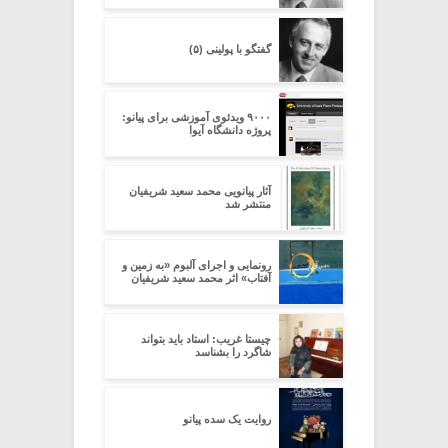
گفتگو با پولینی (۵)
۹۰۰۰ ویدئوی آموزشی برای پیانو:
پروژه‌ دانشگاه آیوا
آثار پیانویی محمد سعید شریفیان
منتشر شد
رونمایی و اجرای آلبوم «به زمین و
آفتاب» اثر محمد سعید شریفیان
چیستا غریب: استاد باید بتواند
شاگرد را بشناسد
روایت یک سده پیانو