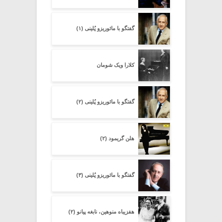
گفتگو با مائوریزو پُلینی (۱)
کلارا ویک شومان
گفتگو با مائوریزو پُلینی (۲)
هلن گریمود (۲)
گفتگو با مائوریزو پُلینی (۳)
هفزیباه منوهین، نابغه پیانو (۲)