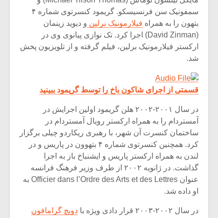
سمفونیک سن فرنسیسکو. گریمود کنسرتوی شماره ۴
بتهون را به همراه
فیلارمونیک برلین
و دیوید زینمان
(David Zinman) اجرا کرد. تک نوازی پیانوی وی در
ارکستر فیلارمونیک برلین، فیلم گرفته و از تلویزیون پخش
شد.
قسمتی از اجرای شاکون باخ را توسط گریمود ببینید
در سال ۲۰۰۱-۲۰۰۲ هلن گریمود اولین اجرایش در
آمستردام را به همراه ارکستر رویال آمستردام در
ساختمان کنسرت آن شهر، با رهبری ریکاردو چیلی برگزار
کرد. همچنین کنسرتوی شماره ۴ بتهوون در پاریس و در
لندن به همراه ارکستر پاریس و ایشنباخ باز به اجرا
گذاشت. در ژانویه ۲۰۰۲ از طرف وزیر فرهنگ فرانسه
عنوان Officier dans l’Ordre des Arts et des Lettres به
او داده شد.
در سال ۲۰۰۲-۲۰۰۳ قرار دادی ویژه با
دویچ گرامافون