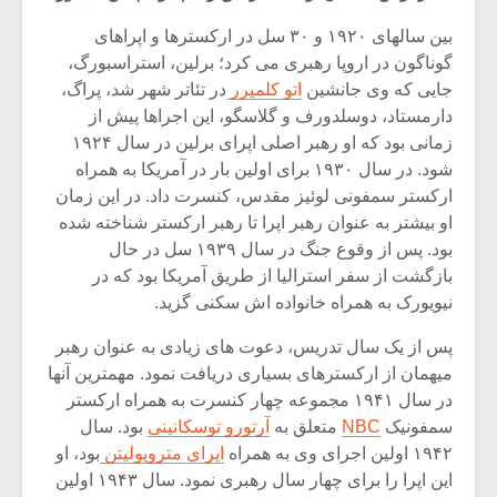
بین سالهای ۱۹۲۰ و ۳۰ سل در ارکسترها و اپراهای
گوناگون در اروپا رهبری می کرد؛ برلین، استراسبورگ،
جایی که وی جانشین
اتو کلمپرر
در تئاتر شهر شد، پراگ،
دارمستاد، دوسلدورف و گلاسگو، این اجراها پیش از
زمانی بود که او رهبر اصلی اپرای برلین در سال ۱۹۲۴
شود. در سال ۱۹۳۰ برای اولین بار در آمریکا به همراه
ارکستر سمفونی لوئیز مقدس، کنسرت داد. در این زمان
او بیشتر به عنوان رهبر اپرا تا رهبر ارکستر شناخته شده
بود. پس از وقوع جنگ در سال ۱۹۳۹ سل در حال
بازگشت از سفر استرالیا از طریق آمریکا بود که در
نیویورک به همراه خانواده اش سکنی گزید.
میکلوش روژا
موریس ژار
پس از یک سال تدریس، دعوت های زیادی به عنوان رهبر
میهمان از ارکسترهای بسیاری دریافت نمود. مهمترین آنها
در سال ۱۹۴۱ مجموعه چهار کنسرت به همراه ارکستر
سمفونیک
NBC
متعلق به
آرتورو توسکانینی
بود. سال
۱۹۴۲ اولین اجرای وی به همراه
اپرای متروپولیتن
بود، او
یادداشتی بر موسیقی
دوره آموزش
متن فیلم «متری
موسیقی بر
این اپرا را برای چهار سال رهبری نمود. سال ۱۹۴۳ اولین