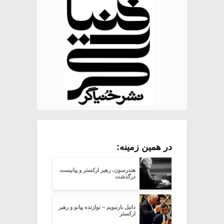
در همین زمینه:
هندرسون، رهبر ارکستر و پیانیست
درگذشت
دانیل بارنبویم – نوازنده پیانو و رهبر
ارکستر