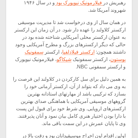
شیش و نیم»
موسیقی فی
رهبریش در
فیلارمونیک نیویورک بود
و در سال ۱۹۴۶
برگزار می 
شهروند آمریکا شد.
اگر نمی توانی
سکانسی به 
در همان سال از وی درخواست شد تا مدیریت موسیقی
مشهورترین باشی،
موسیقی فیلم 
ارکستر کلاولند را عهده دار شود. در آن زمان این ارکستر
بدنام ترین باش
به عنوان ارکستر محلی آمریکایی شناخته شده بود در
حالی که دیگر ارکسترهای بزرگ و مطرح آمریکایی وجود
داشتند همچون:
ارکستر فیلادلفیا
، ارکستر
سمفونیک
بوستون
، ارکستر سمفونیک
شیکاگو
، فیلارمونیک نیویورک
و ارکستر سمفونی NBC.
به همین دلیل برای سل کارکردن در کلاولند این فرصت را
به وی می داد که بتواند از آن، ارکستر آرمانی خود را
بسازد که ترکیبی باشد از مهارتهای استادانه بهترین
گروههای موسیقی آمریکایی با هماهنگی صدای بهترین
ارکسترهای اروپایی. وی شرط خود برای قبول این پست
با دارا بودن اختیار هنری کامل بیان نمود و آنان پذیرفتند.
وی تا پایان عمرش در این سمت باقی ماند.
اولین اقدام اون اخراج موسیقیدانان بود و دقت بالا در