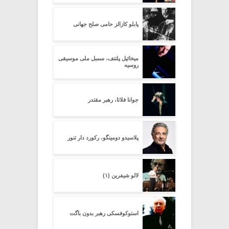
پابلو کازالز حامی صلح جهانی
میخائیل پلتنف، سمبل ملی موسیقی
روسیه
جوانا فلاتا، رهبر مقتدر
پلاسیدو دومینگو، رکورد دار تنور
لالو شیفرین (۱)
استوکوفسکی رهبر بدون باگت