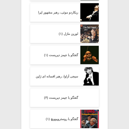
ریکاردو موتی، رهبر مشهور اپرا
لورین مازل (۱)
گفتگو با جیمز دپریست (۱)
سیجی اُزاوا، رهبر افسانه ای ژاپن
گفتگو با جیمز دپریست (۳)
گفتگو با روستروپوویچ (۱)