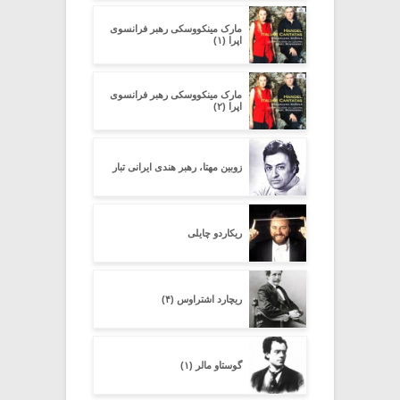
مارک مینکووسکی رهبر فرانسوی
اپرا (۱)
مارک مینکووسکی رهبر فرانسوی
اپرا (۲)
زوبین مهتا، رهبر هندی ایرانی تبار
ریکاردو چایلی
ریچارد اشتراوس (۴)
گوستاو مالر (۱)