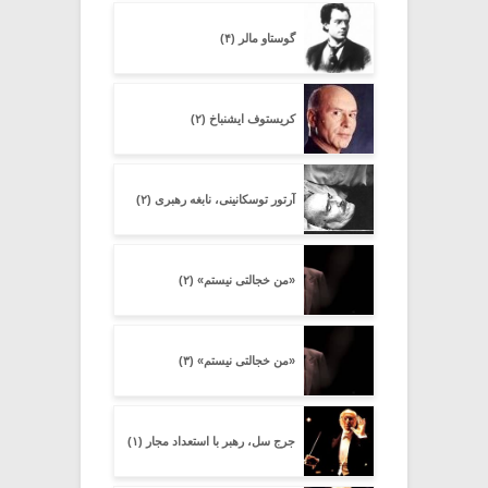
گوستاو مالر (۴)
کریستوف ایشنباخ (۲)
آرتور توسکانینی، نابغه رهبری (۲)
«من خجالتی نیستم» (۲)
«من خجالتی نیستم» (۳)
جرج سل، رهبر با استعداد مجار (۱)