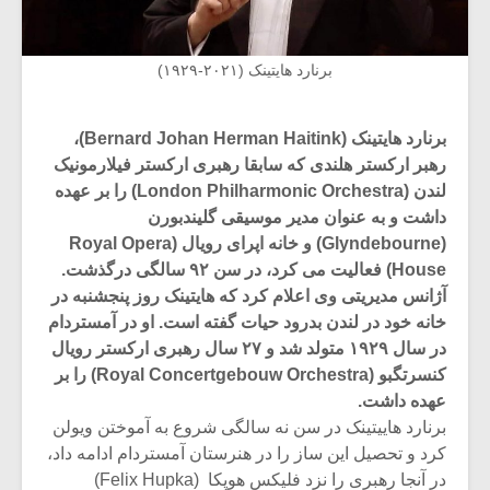
برنارد هایتینک (۲۰۲۱-۱۹۲۹)
برنارد هایتینک (Bernard Johan Herman Haitink)،
رهبر ارکستر هلندی که سابقا رهبری
ارکستر فیلارمونیک
لندن
(London Philharmonic Orchestra) را بر عهده
داشت و به عنوان مدیر موسیقی گلیندبورن
(Glyndebourne) و خانه اپرای رویال (Royal Opera
House) فعالیت می کرد، در سن ۹۲ سالگی درگذشت.
آژانس مدیریتی وی اعلام کرد که هایتینک روز پنجشنبه در
خانه خود در لندن بدرود حیات گفته است. او در آمستردام
در سال ۱۹۲۹ متولد شد و ۲۷ سال رهبری ارکستر رویال
کنسرتگبو (Royal Concertgebouw Orchestra) را بر
عهده داشت.
برنارد هاییتینک در سن نه سالگی شروع به آموختن ویولن
کرد و تحصیل این ساز را در هنرستان آمستردام ادامه داد،
در آنجا رهبری را نزد فلیکس هوپکا (Felix Hupka)