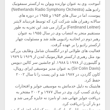
آموخت. وی به عنوان نوازنده ویولن به ارکستر سمفونیک
رادیو هلند (Netherlands Radio Symphony Orchestra)
پیوست، اما در سال های ۱۹۵۴ و ۱۹۵۵ در دوره های
سالانه رهبران هلند شرکت کرد که توسط فردیناند لایتنر
(Ferdinand Leitner) برگزار می شد. این تجربه به طور
مستقیم منجر به انتصاب وی در سال ۱۹۵۵ به عنوان
رهبر دوم در اتحادیه رادیویی هلند شد و مسئولیت چهار
ارکستر رادیو را بر عهده گرفت.
فعالیت های طولانی او در انگلستان شامل وظایف بزرگی
بود مثل رهبری ارکستر فیلارمونیک لندن از ۱۹۶۹ تا ۱۹۷۹
و گلینبورن از ۱۹۷۸ تا ۱۹۸۸. او جانشین
سر کالین دیویس
(Sir Colin Davis)
به عنوان مدیر موسیقی اپرای رویال،
کاون گاردن، در ۱۹۸۷ شد و این پست را تا سال ۲۰۰۲
میکلوش روژا
موریس ژار
حفظ کرد.
هایتینک به دلیل خدماتش به موسیقی جوایز و افتخارات
زیادی کسب کرد. وی در سال ۱۹۷۷ و ۲۰۰۲ مفتخر به
دریافت جوایز جهانی شد. او نامزد نه جایزه گرمی شد و
یادداشتی بر موسیقی
دوره آموزش
دو بار آن را دریافت کرد.
متن فیلم «متری
موسیقی بر
سر سایمون راتل
یکی از کسانی بود که ادای احترام کرد و