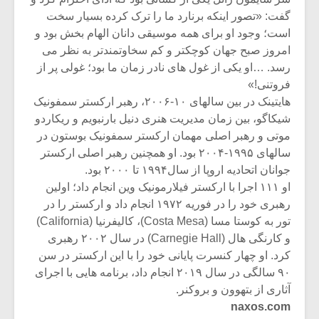
شیش و نیم»
موسیقی فی
برگزار می 
گفت: «تصور اینکه برنارد ما را ترک کرده بسیار سخت
است؛ وجود او برای همه موسیقی دانان الهام بخش بود و
اگر نمی توانی
سکانسی به 
امروز صبح جهان کوچکتر و کم سخاوتمندتر به نظر می
مشهورترین باشی،
موسیقی فیلم 
رسد. …او یکی از غول های نادر زمان ما بود؛ غولی پر از
بدنام ترین باش
فروتنی!»
هایتینک در بین سالهای ۱۰-۲۰۰۶، رهبر
ارکستر سمفونیک
شیکاگو
، بین زمان مدیریت هنری
دنیل بارنبویم
و
ریکاردو
موتی
و رهبر اصلی مهمان
ارکستر سمفونیک بوستون
در
سالهای ۱۹۹۵-۲۰۰۴ بود. او همچنین رهبر اصلی ارکستر
جوانان اتحادیه اروپا از سال۱۹۹۴ تا ۲۰۰۰ بود.
او ۱۱۱ اجرا با
ارکستر فیلارمونیک وین
انجام داد؛ اولین
رهبری خود را در فوریه ۱۹۷۲ انجام داد و ارکستر را در
تور به کوستا مسا (Costa Mesa)، کالیفرنیا (California)
و
کارنگی هال (Carnegie Hall)
در سال ۲۰۰۲ رهبری
کرد. او چهار کنسرت پایانی خود را با این ارکستر در سن
۹۰ سالگی در سال ۲۰۱۹ انجام داد، برنامه هایی با اجرای
آثاری از بتهوون و بروکنر.
naxos.com