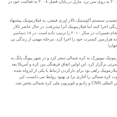
جانباختگان حادثه ۱۱ سپتامبر ۲۰۰۱ به روی سن برد. مازل در پایان فصل ۲۰۰۸ به فعالیت خود در
ر بهبود بخشیدن سیستم آکوستیک تالار اوری فیشر، به فیلارمونیک پیشنهاد
ارنگی اجرا کنند اما فیلارمونیک آنرا نپذیرفت. در حال حاضر تالار
آوری فیشر برنامه ریزی برای انجام تعمیرات در سال ۲۰۱۰ را ترتیب داده است. در ۱۸ دسامبر
هارده هزارمین کنسرت خود را اجرا کرد، مرحله مهمی از زندگی بی
هان!
۲ ارکستر فیلارمونیک نیویورک به کره شمالی سفر کرد و در شهر پیونگ یانگ به
تی برگزار کرد. این اولین اتفاق فرهنگی بین کره و آمریکا بعد
لارمونیک راهی بود برای بازکردن ارتباط با یکی از ایزوله شده
عوت کره شمالی را آغازی برا ی بهبود روابط می دانست. این
ی کره شمالی پخش شد.