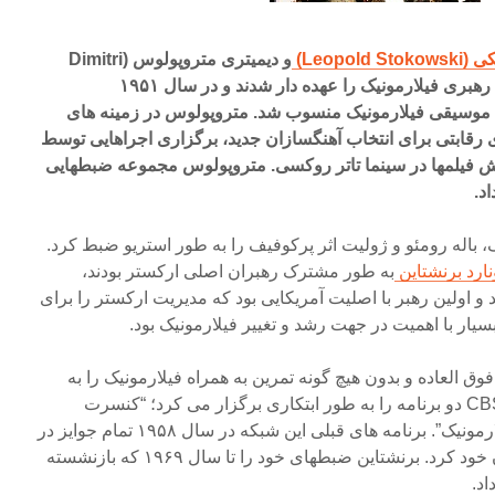
Leopol)
و دیمیتری متروپولوس (Dimitri
Mitropoulos) به طور مشترک رهبری فیلارمونیک را عهده دار شدند و در سال ۱۹۵۱
 موسیقی فیلارمونیک منسوب شد. متروپولوس در زمینه های
ی رقابتی برای انتخاب آهنگسازان جدید، برگزاری اجراهایی توسط
خش فیلمها در سینما تاتر روکسی. متروپولوس مجموعه ضبطهایی
اد.
، باله رومئو و ژولیت اثر پرکوفیف را به طور استریو ضبط کرد.
نارد برنشتاین
به طور مشترک رهبران اصلی ارکستر بودند،
 اولین رهبر با اصلیت آمریکایی بود که مدیریت ارکستر را برای
 سال ۱۹۴۳ اجرایی فوق العاده و بدون هیچ گونه تمرین به همراه فیلارمونیک را به
روی سن برد! شبکه تلویزیونی CBS دو برنامه را به طور ابتکاری برگزار می کرد؛ “کنسرت
جوانان” و “لئونارد برشتین و فیلارمونیک”. برنامه های قبلی این شبکه در سال ۱۹۵۸ تمام جوایز در
رشته تلویزیون آموزشی را از آن خود کرد. برنشتاین ضبطهای خود را تا سال ۱۹۶۹ که بازنشسته
اد.