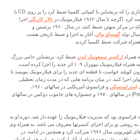
کمپانی ضبط سونی بسیاری از آثاری را که برنشتاین با کمپانی کلمبیا ضبط کرد را بر روی CD با
چه تا سال ۱۹۶۲ فیلارمونیک در
تالار کارنگی
اجرا
داشت، برنشتاین ترجیح می داد که در مرکز منهتن ضبط کنند. در سال ۱۹۶۰ برشتین و
سال تولد
گوستاو مالر
، آغاز به اجرا و ضبط تاریخی هشت
همراه شرکت ضبط کلمبیا کردند.
ارکستر سمفونیک لندن
ضبط کرد. برنشتاین حامی بزرگ
آهنگسازان در قید حیات بود، او به همراه فیلارمونیک نیوورک ۱۰۹ اثر جدید را اجرا کرده است.
ن در سپتامبر ۱۹۶۲ از آرون کوپلند خواست تا قطعه ای جدید را برای فیلارمونیک بنویسد تا
کولن اجرا کنند. در میان برنامه هایی که در مدت زمان تعطیلی
ی
استراوینسکی
و فرانسوی-آمریکایی در سالهای ۱۹۶۰،
کنسرتهای پیر بولز (Pierre Boulez) در سالهای ۱۹۷۰ و جشنواره های جاموب دوکمن در سالهای
 اولین مرد فرانسوی بود که مدیریت فیلارمونیک را عهده دار شد. دوره او به
ی به روشی نو برای اجرای کنسرتها معروف می باشد. به همراه وی
فیلارمونیک در مجموعه برنامه های تلویزیونی سال ۱۹۷۶ شرکت کرد و همچنین در ادامه، در
 می یافت. بولز مجموعه ای از آثار ارکستری را به همراه کمپانی