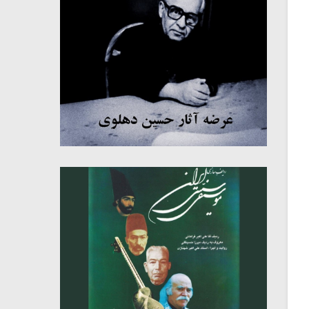
میکلوش روژا
موریس ژار