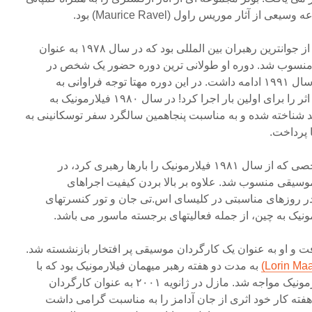
از آثار موریس راول (Maurice Ravel) بود.
یکی از جوانترین رهبران بین المللی بود که در سال ۱۹۷۸ به عنوان
منسوب شد. دوره او طولانی ترین دوره حضور یک شخص در
تاریخچه فیلارمونیک است که تا سال ۱۹۹۱ ادامه داشت. در این دوره مهتا توجه فراوانی به
موسیقی معاصر نشان داد و ۵۲ اثر را برای اولین بار اجرا کرد! در سال ۱۹۸۰ فیلارمونیک به
د شناخته شده و به مناسبت پنجاهمین سالگرد سفر توسکانینی به
ا پرداخت.
کورت ماسور (Kurt Masur) شخصی که از سال ۱۹۸۱ فیلارمونیک را بارها رهبری کرد، در
ردان موسیقی منسوب شد. علاوه بر بالا بردن کیفیت اجراهای
در روزهای مناسبتی در کلیسای اس.تی جان و تور کنسرتهای
ونیک به چین، از جمله فعالیتهای برجسته ماسور می باشد.
 پایان یافت و او به عنوان یک کارگردان موسیقی پر افتخار بازنشسته شد.
به مدت دو هفته رهبر میهمان فیلارمونیک بود که با
استقبال گرم موسیقیدانان فیلارمونیک مواجه شد. مازل در ژانویه ۲۰۰۱ به عنوان کارگردان
ته کار خود اثری از جان آدامز را به مناسبت گرامی داشت