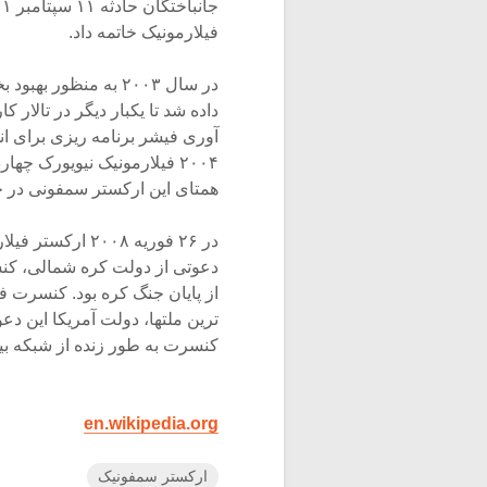
فیلارمونیک خاتمه داد.
در سال ۲۰۰۳ به منظو
داده شد تا یکبار دیگر در تالار ک
۲۰۰۴ فیلارمونیک نیویورک چ
همتای این ارکستر سمفونی در ج
در ۲۶ فوریه ۰۰۸
دعوتی از دولت کره شمالی، کنسر
از پایان جنگ کره بود. کنسرت فی
ترین ملتها، دولت آمریکا این د
کنسرت به طور زنده از شبکه بین المللی CNN و رادیو و تلویزیون مل
en.wikipedia.org
ارکستر سمفونیک