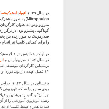
در سال ۱۹۴۹
لئوپاد استوکوفسکی (d Stokowski
متروپولوس به عنوان کارگردان
گوناگونی پیشرو بود، در برگزار
فیلارمونیک به طور زنده بین پ
را برای کمپانی کلمبیا نیز انجام د
در اواخر فعالیتش در فیلارمونیک
در سال ۱۹۵۷ متروپولوس و
لئو
برنشتاین کارگردان موسیقی شد و
۱۱ فصل عهده دار بود، دوره او بسیار با اهمیت در جهت رشد و تغییر فیلارمونیک بود.
برنشتاین در
شد به همراه ضبط کلمبیا ادامه د