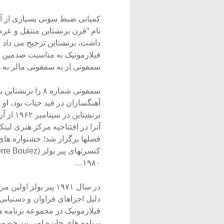
نام “قرن برنشتاین منتقل و عرضه کرد. اگر
فیلارمونیک به مناسبت صدمین 
سمفونی از نه سمفونی مالر به 
سمفونی شماره ۸ را برنشتاین به همراه
برنشتای
آنرا در افتتاحیه مرکز هنری لین
فصلها برگزار شد؛ جشنواره ها
۱۹۸۰…
در سال ۱۹۷۱ پیر بولز
دلیل اجراهای فراوان و دستیاب
برنامه های جایزه امی نیز حضور