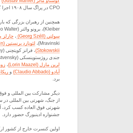
گوستاو مالر (Gustav Mahler)
ک
CPO در پراگ سال ۱۹۰۸ اجرا کرد.
Kleiber)، برونو والتر (Bruno Walter)، الکساندر زیملینسکی (Alexander Zemlinsky)،
سولتی (Georg Széll)
،
چارلز مونش (ch
Mravinski)،
لئونارد برنستین (Leonard Bernstein)
Stokowskii)
، فرانز کویتچنی (Franz Konwitschny)،
جندی روژستوینسکی (Gennady Rozhdestvensky)، کیریل کندراشین (Kirill Kondrashin)،
لرین مازل (Lorin Maazel)
،
زوبین 
آبادو (Claudio Abbado)
و
ریکاردو م
برد.
جشنواره ادینبورگ حضور دارد.