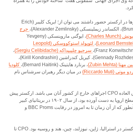
ه وی اجرای جهانی “سمفونی هفت” ساخته خودش را به همراه
همچنین از رهبران بزرگی که بارها در ارکستر حضور داشتند می توان از؛ ایریک کلیبر (Erich
جرج
Charles Mun)
، ایوگنی ماروینسکی (Yevgeny
،
لئوپولد استوکووسکی (Leopold
سرجیو چلیبیداکه (Sergiu Celibidache)
،
مهتا (Zubin Mehta)
، برنارد هایتینک (Bernard Haitink)،
کلودیا
وتی (Riccardo Muti)
در میان دیگر رهبران سرشناس نام
دیگر مشارکت بین المللی و فوق العاده CPO اجراهای خارج از کشور آنان می باشد. ارکستر پیش
از جنگ، شهرتی بین المللی در سطح اروپا به دست آورده بود، از سال ۱۹۰۲ در بریتانیای کبیر
شهرتی فوق العاده کسب کرد، آنطور که از آن زمان تا به امروز در رقابت BBC Proms و
اولین کنسرت خارج از کشور ارکستر در استرالیا، ژاپن، نیوزلند، چین، هند و روسیه بود. CPO تا