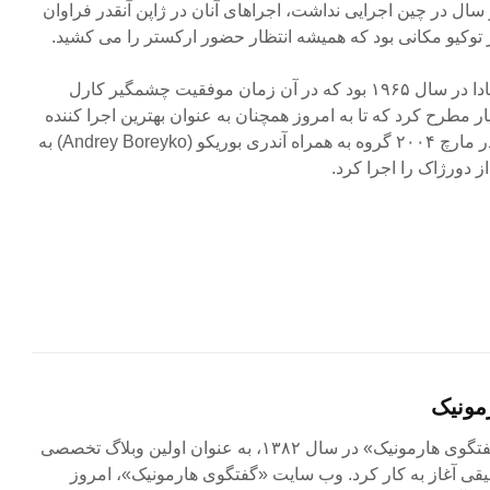
ل و دو سال در چین اجرایی نداشت، اجراهای آنان در ژاپن آنقدر فراوان
 توکیو مکانی بود که همیشه انتظار حضور ارکستر را می کشید.
اولین سفر CPO به آمریکا و کانادا در سال ۱۹۶۵ بود که در آن زمان موفقیت چشمگیر کارل
ار مطرح کرد که تا به امروز همچنان به عنوان بهترین اجرا کننده
موسیقی چک شناخته شده اند. در مارچ ۲۰۰۴ گروه به همراه آندری بوریکو (Andrey Boreyko) به
ز دورژاک را اجرا کرد.
مونیک
مجله آنلاین «گفتگوی هارمونیک» در سال ۱۳۸۲، به عنوان اولین وبلاگ تخصصی
ی آغاز به کار کرد. وب سایت «گفتگوی هارمونیک»، امروز