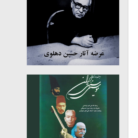
میکلوش روژا
موریس ژار