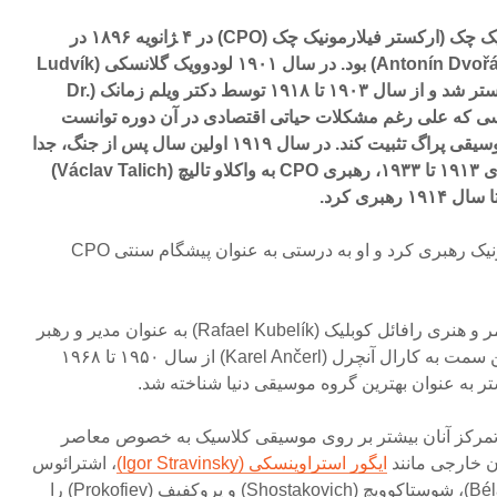
اولین کنسرت ارکستر فیلارمونیک چک (ارکستر فیلارمونیک چک (CPO) در ۴ ‍ژانویه ۱۸۹۶ در
رودلفینوم به رهبری دورژاک (Antonín Dvořák) بود. در سال ۱۹۰۱ لودوویک گلانسکی (Ludvík
Čelanský) رهبر اصلی این ارکستر شد و از سال ۱۹۰۳ تا ۱۹۱۸ توسط دکتر ویلم زمانک (Dr.
 اداره شد کسی که علی رغم مشکلات حیاتی اقتصادی در آن دوره توانست
ارکستر را در حد مرکز اصلی موسیقی پراگ تثبیت کند. در سال ۱۹۱۹ اولین سال پس از جنگ، جدا
از وقفه به وجود آمده بین سالهای ۱۹۱۳ تا ۱۹۳۳، رهبری CPO به واکلاو تالیچ (Václav Talich)
بری کرد.
تالیچ ۹۲۴ کنسرت را در فیلارمونیک رهبری کرد و او به درستی به عنوان پیشگام سنتی CPO
بعد از دوره کوتاه اما بسیار پر ثمر و هنری رافائل کوبلیک (Rafael Kubelík) به عنوان مدیر و رهبر
CPO از سال ۱۹۲۴ تا ۱۹۴۸، این سمت به کارال آنچرل (Karel Ančerl) از سال ۱۹۵۰ تا ۱۹۶۸
تر به عنوان بهترین گروه موسیقی دنیا شناخته شد.
ر برنامه کاری موسیقی CPO تمرکز آنان بیشتر بر روی موسیقی کلاسیک به خصوص معاصر
ن خارجی مانند
ایگور استراوینسکی (Igor Stravinsky)
، اشترائوس
(Strauss)، بلا بارتوک (Béla Bartók)، شوستاکوویچ (Shostakovich) و پروکفیف (Prokofiev) را