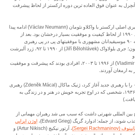
نچرل به عنوان فوق العاده ترین دوره ارکستر از لحاظ پیشرفت
بعد از مهاجرت وی به کانادا، رهبری اصلی ارکستر با واکلاو نئومان (Václav Neumann) ادامه پیدا
کرد که دوره طولانی وی تا سال ۱۹۹۰ از لحاظ کیفیت و موفقیت بسیار درخشان بود. بعد از
تغیرات سیاسی در کشور در دهه ۹۰ موسیقیدانان مشهوری با موفقیتهای پی در پی رهبری
ارکستر را بر عهده گرفتند، همچون؛ جری بلولاواک (Jiří Bělohlávek) از ۱۹۹۰ تا ۹۲، ژرد آلبرشت
ولادیمیر آشکنازی (Vladimir Ashkenazy) از ۱۹۹۶ تا ۲۰۰۳، افرادی بودند که پیشرفت و موفقیت
به ارمغان آوردند.
فیلارمونیک فصل جدید ۲۰۰۳-۰۴ را با رهبری جدید آغاز کرد، ژنیک ماکال (Zdeněk Mácal) رهبری
شایسته (۱۹۶۸ تا ۱۹۶۶ ، متولد ۱۹۳۶، شخصی که در اوج تجربه خویش در هنر و در زندگی به
فت.)
الیت CPO در سطح بین المللی شهرتی داشت که سبب می شد رهبران مهمانی از
، از جمله: ادوارد گریگ (Edvard Grieg)،
اوژن ایزایی
Sergei Rachma)
، آرتور نیکیچ (Artur Nikisch) و