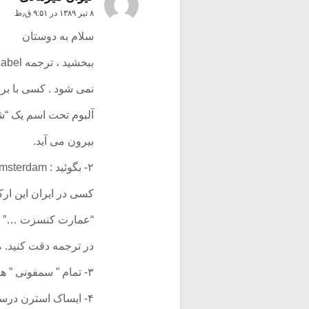
۸ تیر ۱۳۸۹ در ۹:۵۱ ق٫ظ
سلام به دوستان
ببخشید ، ترجمه Label در این متن ” برچسب”
نمی شود . کسی با ب
آلبوم تحت اسم یک “شر
بیرون می آید.
۲- بگوئید : concertgebow amsterdam
کسی در ایران این ارکس
“عمارت کنسزت …” نم
در ترجمه دقت کنید. متن
۳- تمام ” سمفونی ” ها را بکنید ” سمفونیک”
۴- ایساک استرن درست است.