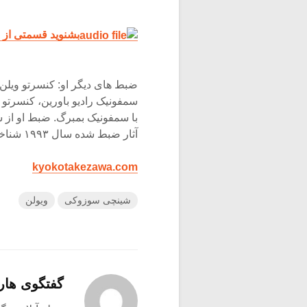
بشنوید قسمتی از سو
با سمفونیک بمبرگ. ضبط او از س
آثار ضبط شده سال ۱۹۹۳ شناخته شده است.
kyokotakezawa.com
شینچی سوزوکی
ویولن
گفتگوی هار