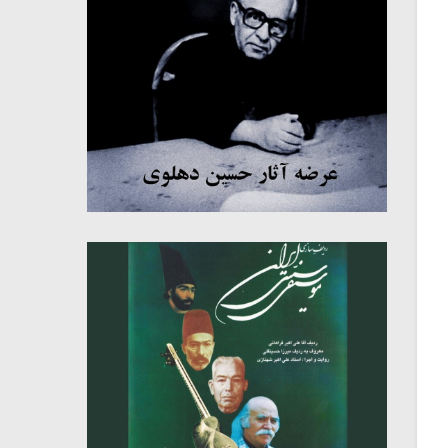
میکلوش روژا
موریس ژار