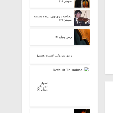
منوهین (۱)
مصاحبه با ری چین، برنده مسابقه
منوهین (۲)
رموز ویولن (۴)
روش سوزوکی (قسمت هشتم)
اصول
نوازندگی
ویولن (۸)