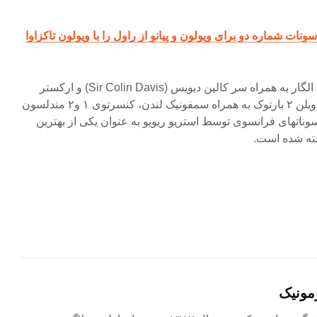
نات شماره دو برای ویولون و پیانو از راول را با ویولون تاکزاوا
ضبط های دیگر او: کنسرتو ویلن الگار به همراه سر کالین دیویس (Sir Colin Davis) و ارکستر
سمفونیک رادیو باورین، کنسرتو ویلن ۲ بارتوک به همراه سمفونیک لندن، کنسرتوی ۱ و۲ مندلسون
وناتهای فرانسوی توسط استریو ریویو به عنوان یکی از بهترین
مونیک