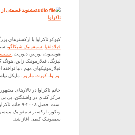
بشنوید قسمتی از س
تاکزاوا
کیوکو تاکزاوا با ارکسترهای بز
فیلادلفیا
،
سمفونیک شیکاگو
، سم
هوستون، تورنتو، دتوریت،
سینسی
لپزیگ، فیلارمونیک ژاپن، هونگ 
فیلارمونیکهای مهم دنیا نواخته
اوزاوا
،
کورت مازور
، مایکل تیل
خانم تاکزاوا در تالارهای مشهور 
مرکز کندی در واشنگتن، بی بی 
است. فصل ۲۰۰۸
ونکور، ارکستر سمفونیک مینسوتا
سمفونیک کیمی آغاز شد.