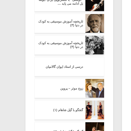
بل ادامه می یابد …
تاریخچه آموزش موسیقی به کودک
در دنیا (۳)
تاریخچه آموزش موسیقی به کودک
در دنیا (۴)
درسی از استاد ایوان گالامیان
زوج موتر – پروین
گفتگو با گیل شاهام (۱)