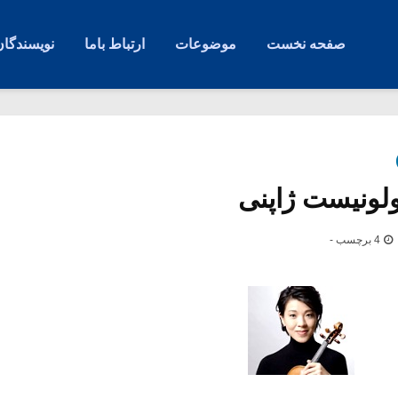
صفحه نخست
موضوعات
ارتباط باما
نویسندگان
یولونیست ژاپنی
4 برچسب -