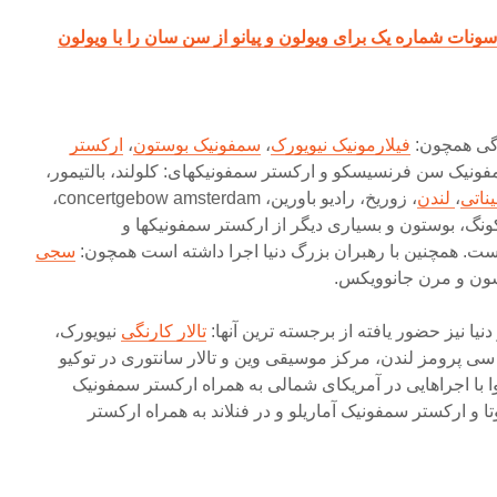
ونات شماره یک برای ویولون و پیانو از سن سان را با ویولون
رگی همچون:
فیلارمونیک نیویورک
،
سمفونیک بوستون
،
ارکستر
فونیک سن فرنسیسکو و ارکستر سمفونیکهای: کلولند، بالتیمور،
ناتی
،
لندن
، زوریخ، رادیو باورین، concertgebow amsterdam،
کونگ، بوستون و بسیاری دیگر از ارکستر سمفونیکها و
 است. همچنین با رهبران بزرگ دنیا اجرا داشته است همچون:
سجی
سون و مرن جانوویکس.
دنیا نیز حضور یافته از برجسته ترین آنها:
تالار کارنگی
نیویورک،
سی پرومز لندن، مرکز موسیقی وین و تالار سانتوری در توکیو
-۹ خانم تاکزاوا با اجراهایی در آمریکای شمالی به همراه ارکستر سمفونیک
 و ارکستر سمفونیک آماریلو و در فنلاند به همراه ارکستر