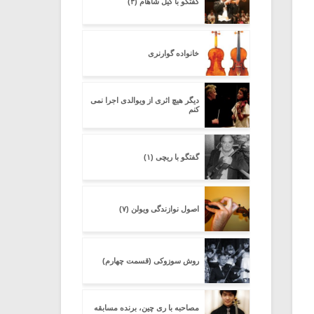
گفتگو با گیل شاهام (۳)
خانواده گوارنری
دیگر هیچ اثرى از ویوالدى اجرا نمى
کنم
گفتگو با ریچی (۱)
اصول نوازندگی ویولن (۷)
روش سوزوکی (قسمت چهارم)
مصاحبه با ری چین، برنده مسابقه