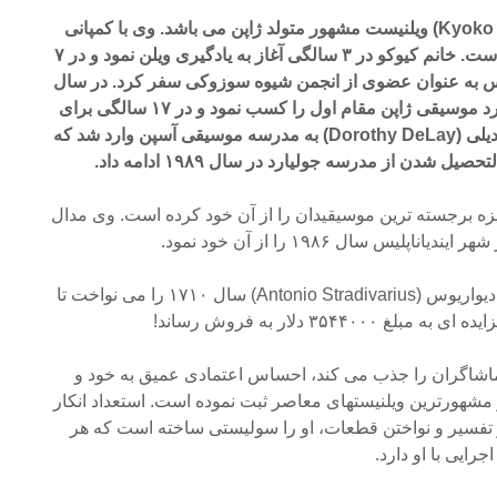
خانم کیوکو تاکزاوا (Kyoko Takezawa) ویلنیست مشهور متولد ژاپن می باشد. وی با کمپانی
های BMG و RCA ضبط کرده است. خانم کیوکو در ۳ سالگی آغاز به یادگیری ویلن نمود و در ۷
ئیس به عنوان عضوی از انجمن شیوه سوزوکی سفر کرد. در سال
۱۹۸۲ در رقابت پنجاهمین سالگرد موسیقی ژاپن مقام اول را کسب نمود و در ۱۷ سالگی برای
تحصیل در محضر خانم دوروتی دیلی (Dorothy DeLay) به مدرسه موسیقی آسپن وارد شد که
صیل شدن از مدرسه جولیارد در سال ۱۹۸۹ ادامه داد.
ایزه برجسته ترین موسیقیدان را از آن خود کرده است. وی مدال
لیس سال ۱۹۸۶ را از آن خود نمود.
تاکزاوا ویلن ساخته آنتونیو استرادیواریوس (Antonio Stradivarius) سال ۱۷۱۰ را می نواخت تا
ماشاگران را جذب می کند، احساس اعتمادی عمیق به خود و
 مشهورترین ویلنیستهای معاصر ثبت نموده است. استعداد انکار
ر تفسیر و نواختن قطعات، او را سولیستی ساخته است که هر
رایی با او دارد.