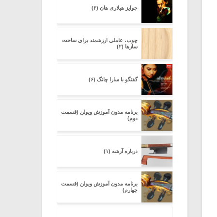
جوایز هیلاری هان (۲)
چوب، عاملی ارزشمند برای ساخت
سازها (۲)
گفتگو با سارا چانگ (۶)
برنامه مدون آموزش ویولن (قسمت
دوم)
درباره آرشه (۱)
برنامه مدون آموزش ویولن (قسمت
چهارم)