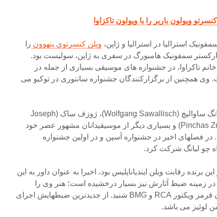
سرتو ویولون باربر را با ویولون تاکزاوا
ویلن کنسرتوی بتهوون
را
 ارکستر سمفونیک هامبورگ در سفری به ژاپن، سولیست بود.
نم تاکزاوا، در جشنواره های موسیقی بسیاری از جمله در
 وی همچنین از برگزارکنندگان جشنواره سانتوری در توکیو می
، ولفانگ ساوالیچ (Wolfgang Sawallisch)، ژوزف ساک (Joseph
Suk)، پینچز زوکرمن (Pinchas Zukerman) و بسیاری دیگر از موسیقیدانان مشهور عصر خود
در فصلهای اخیر در جشنواره آسپن و در اولین جشنواره
ه چو لیانگ شرکت کرد.
ین برنده رقابت ویلن ایندیاناپلیس بود، اخیرا به عنوان داور به این
 زمینه ضبط آثارش نیز بسیار درخشیده است؛ هنر وی را
میتوان بر روی ضبطهای با نشان قرمز ویکتور RCA و BMG شنید. از جدیدترین ضبطهایش اجرای
ن لوئیز می باشد.